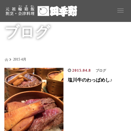
T
o
g
ブログ
g
l
e
n
a
v
i
2015 4月
g
a
2015.04.8
ブログ
t
i
塩川牛のわっぱめし♪
o
n