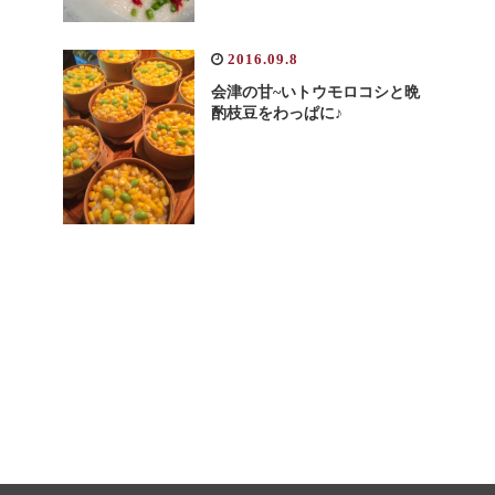
2016.09.8
会津の甘~いトウモロコシと晩
酌枝豆をわっぱに♪